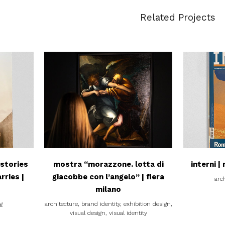
Related Projects
view
stories
mostra “morazzone. lotta di
interni |
rries |
giacobbe con l’angelo” | fiera
arc
milano
g
architecture, brand identity, exhibition design,
visual design, visual identity